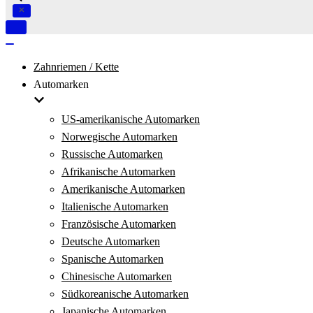
Navigation
umschalten
Navigation
umschalten
Zahnriemen / Kette
Automarken
US-amerikanische Automarken
Norwegische Automarken
Russische Automarken
Afrikanische Automarken
Amerikanische Automarken
Italienische Automarken
Französische Automarken
Deutsche Automarken
Spanische Automarken
Chinesische Automarken
Südkoreanische Automarken
Japanische Automarken