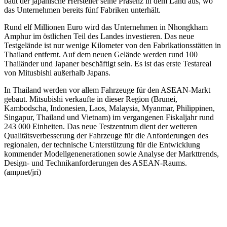
baut der japanische Hersteller seine Präsenz in dem Land aus, wo
das Unternehmen bereits fünf Fabriken unterhält.
Rund elf Millionen Euro wird das Unternehmen in Nhongkham
Amphur im östlichen Teil des Landes investieren. Das neue
Testgelände ist nur wenige Kilometer von den Fabrikationsstätten in
Thailand entfernt. Auf dem neuen Gelände werden rund 100
Thailänder und Japaner beschäftigt sein. Es ist das erste Testareal
von Mitusbishi außerhalb Japans.
In Thailand werden vor allem Fahrzeuge für den ASEAN-Markt
gebaut. Mitsubishi verkaufte in dieser Region (Brunei,
Kambodscha, Indonesien, Laos, Malaysia, Myanmar, Philippinen,
Singapur, Thailand und Vietnam) im vergangenen Fiskaljahr rund
243 000 Einheiten. Das neue Testzentrum dient der weiteren
Qualitätsverbesserung der Fahrzeuge für die Anforderungen des
regionalen, der technische Unterstützung für die Entwicklung
kommender Modellgenenerationen sowie Analyse der Markttrends,
Design- und Technikanforderungen des ASEAN-Raums.
(ampnet/jri)