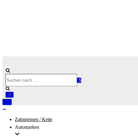
Suchen
nach …
Navigation
umschalten
Navigation
umschalten
Zahnriemen / Kette
Automarken