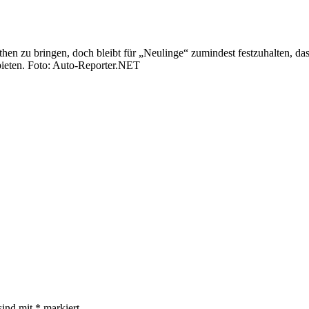
then zu bringen, doch bleibt für „Neulinge“ zumindest festzuhalten, 
 bieten. Foto: Auto-Reporter.NET
sind mit
*
markiert