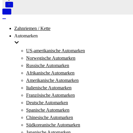
Navigation
umschalten
Navigation
umschalten
Zahnriemen / Kette
Automarken
US-amerikanische Automarken
Norwegische Automarken
Russische Automarken
Afrikanische Automarken
Amerikanische Automarken
Italienische Automarken
Französische Automarken
Deutsche Automarken
Spanische Automarken
Chinesische Automarken
Südkoreanische Automarken
Japanische Automarken