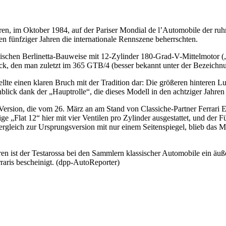
ren, im Oktober 1984, auf der Pariser Mondial de l’Automobile der r
n fünfziger Jahren die internationale Rennszene beherrschten.
ssischen Berlinetta-Bauweise mit 12-Zylinder 180-Grad-V-Mittelmotor („
ck, den man zuletzt im 365 GTB/4 (besser bekannt unter der Bezeichn
lte einen klaren Bruch mit der Tradition dar: Die größeren hinteren Lu
blick dank der „Hauptrolle“, die dieses Modell in den achtziger Jahren
 Version, die vom 26. März an am Stand von Classiche-Partner Ferrari E
e „Flat 12“ hier mit vier Ventilen pro Zylinder ausgestattet, und der 
rgleich zur Ursprungsversion mit nur einem Seitenspiegel, blieb das M
 ist der Testarossa bei den Sammlern klassischer Automobile ein äußer
erraris bescheinigt. (dpp-AutoReporter)