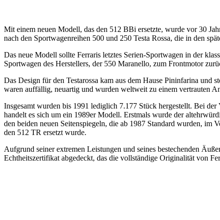
Mit einem neuen Modell, das den 512 BBi ersetzte, wurde vor 30 Jah
nach den Sportwagenreihen 500 und 250 Testa Rossa, die in den späte
Das neue Modell sollte Ferraris letztes Serien-Sportwagen in der kla
Sportwagen des Herstellers, der 550 Maranello, zum Frontmotor zurü
Das Design für den Testarossa kam aus dem Hause Pininfarina und stel
waren auffällig, neuartig und wurden weltweit zu einem vertrauten An
Insgesamt wurden bis 1991 lediglich 7.177 Stück hergestellt. Bei der
handelt es sich um ein 1989er Modell. Erstmals wurde der altehrwürdig
den beiden neuen Seitenspiegeln, die ab 1987 Standard wurden, im Ve
den 512 TR ersetzt wurde.
Aufgrund seiner extremen Leistungen und seines bestechenden Äußeren
Echtheitszertifikat abgedeckt, das die vollständige Originalität von F