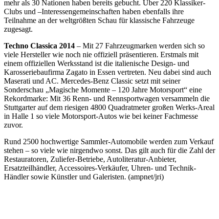
mehr als 30 Nationen haben bereits gebucht. Über 220 Klassiker-
Clubs und –Interessengemeinschaften haben ebenfalls ihre
Teilnahme an der weltgrößten Schau für klassische Fahrzeuge
zugesagt.
Techno Classica 2014
– Mit 27 Fahrzeugmarken werden sich so
viele Hersteller wie noch nie offiziell präsentieren. Erstmals mit
einem offiziellen Werksstand ist die italienische Design- und
Karosseriebaufirma Zagato in Essen vertreten. Neu dabei sind auch
Maserati und AC. Mercedes-Benz Classic setzt mit seiner
Sonderschau „Magische Momente – 120 Jahre Motorsport“ eine
Rekordmarke: Mit 36 Renn- und Rennsportwagen versammeln die
Stuttgarter auf dem riesigen 4800 Quadratmeter großen Werks-Areal
in Halle 1 so viele Motorsport-Autos wie bei keiner Fachmesse
zuvor.
Rund 2500 hochwertige Sammler-Automobile werden zum Verkauf
stehen – so viele wie nirgendwo sonst. Das gilt auch für die Zahl der
Restauratoren, Zuliefer-Betriebe, Autoliteratur-Anbieter,
Ersatzteilhändler, Accessoires-Verkäufer, Uhren- und Technik-
Händler sowie Künstler und Galeristen. (ampnet/jri)