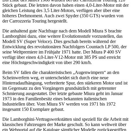
Stück gebaut. Die letzten davon haben einen 4,0-Liter-Motor mit der
gleichen Leistung des 3,5 Liter-Motors, verfügen aber über eine
höheres Drehmoment. Auch zwei Spyder (350 GTS) wurden von
der Carrozzeria Touring hergestellt.
Die anhaltend gute Nachfrage nach dem Modell Miura S brachte
Lamborghini dazu, eine weitere Evolutionsstufe vorzustellen, das
Modell SV (Super Veloce). Dies geschah bereits während der
Entwicklung des revolutionären Nachfolgers Countach LP 500, der
seine Weltpremiere im Frühjahr 1971 hatte. Der Miura P 400 SV
verfügt über einen 4,0-Liter-V12-Motor mit 385 PS und erreicht
eine Höchstgeschwindigkeit von über 290 km/h.
Beim SV fallen die charakteristischen „Augenwimpern“ an den
Scheinwerfern weg, er unterscheidet sich durch eine neue
Hinterradaufhängung, verbreiterte Spur, den stärkeren Motor und ist
im Gegensatz zu den Vorgängern grundsätzlich mit getrennter
Schmierung ausgestattet. Der letzte gebaute Miura geht im Januar
1973 in den Familienbesitz eines bekannten italienischen
Industriellen über. Vom Miura SV werden von 1971 bis 1972
insgesamt 150 Exemplare gebaut.
Die Lamborghini-Vertragswerkstätten sind speziell für die Arbeit mit
klassischen Fahrzeugen der Marke geschult. So kann weltweit über
ein Webportal auf die Kataloge sämtlicher Modelle zurückgegriffen