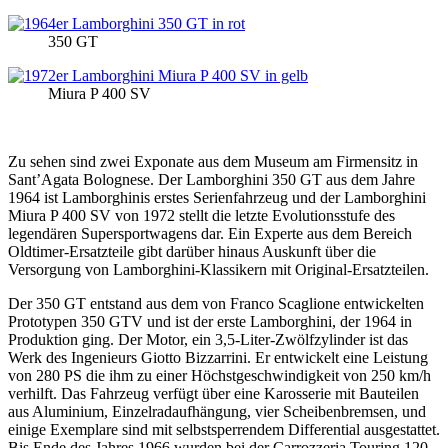
350 GT
Miura P 400 SV
Zu sehen sind zwei Exponate aus dem Museum am Firmensitz in
Sant’Agata Bolognese. Der Lamborghini 350 GT aus dem Jahre
1964 ist Lamborghinis erstes Serienfahrzeug und der Lamborghini
Miura P 400 SV von 1972 stellt die letzte Evolutionsstufe des
legendären Supersportwagens dar. Ein Experte aus dem Bereich
Oldtimer-Ersatzteile gibt darüber hinaus Auskunft über die
Versorgung von Lamborghini-Klassikern mit Original-Ersatzteilen.
Der 350 GT entstand aus dem von Franco Scaglione entwickelten
Prototypen 350 GTV und ist der erste Lamborghini, der 1964 in
Produktion ging. Der Motor, ein 3,5-Liter-Zwölfzylinder ist das
Werk des Ingenieurs Giotto Bizzarrini. Er entwickelt eine Leistung
von 280 PS die ihm zu einer Höchstgeschwindigkeit von 250 km/h
verhilft. Das Fahrzeug verfügt über eine Karosserie mit Bauteilen
aus Aluminium, Einzelradaufhängung, vier Scheibenbremsen, und
einige Exemplare sind mit selbstsperrendem Differential ausgestattet.
Bis Ende des Jahres 1966 wurden bei der Carrozzeria Touring 120