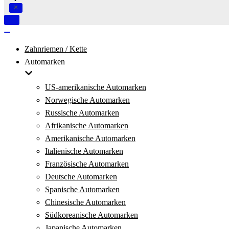
Navigation
umschalten
Navigation
umschalten
Zahnriemen / Kette
Automarken
US-amerikanische Automarken
Norwegische Automarken
Russische Automarken
Afrikanische Automarken
Amerikanische Automarken
Italienische Automarken
Französische Automarken
Deutsche Automarken
Spanische Automarken
Chinesische Automarken
Südkoreanische Automarken
Japanische Automarken