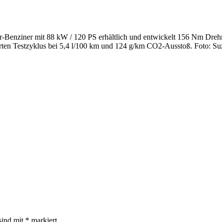
iter-Benziner mit 88 kW / 120 PS erhältlich und entwickelt 156 Nm Dr
erten Testzyklus bei 5,4 l/100 km und 124 g/km CO2-Ausstoß. Foto: S
sind mit
*
markiert