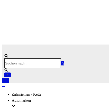
Suchen
nach …
Navigation
umschalten
Navigation
umschalten
Zahnriemen / Kette
Automarken