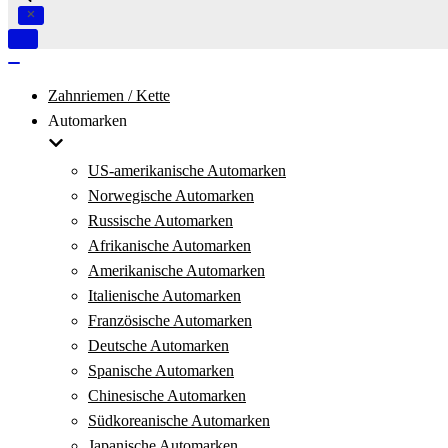
Navigation
umschalten
Navigation
umschalten
Zahnriemen / Kette
Automarken
US-amerikanische Automarken
Norwegische Automarken
Russische Automarken
Afrikanische Automarken
Amerikanische Automarken
Italienische Automarken
Französische Automarken
Deutsche Automarken
Spanische Automarken
Chinesische Automarken
Südkoreanische Automarken
Japanische Automarken