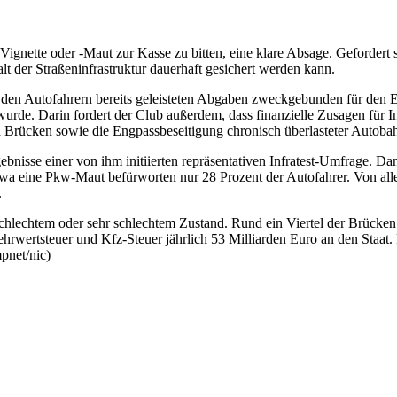
gnette oder -Maut zur Kasse zu bitten, eine klare Absage. Gefordert s
t der Straßeninfrastruktur dauerhaft gesichert werden kann.
den Autofahrern bereits geleisteten Abgaben zweckgebunden für den Er
wurde. Darin fordert der Club außerdem, dass finanzielle Zusagen für I
und Brücken sowie die Engpassbeseitigung chronisch überlasteter Autoba
gebnisse einer von ihm initiierten repräsentativen Infratest-Umfrage. D
twa eine Pkw-Maut befürworten nur 28 Prozent der Autofahrer. Von alle
.
lechtem oder sehr schlechtem Zustand. Rund ein Viertel der Brücken 
hrwertsteuer und Kfz-Steuer jährlich 53 Milliarden Euro an den Staat. 
pnet/nic)