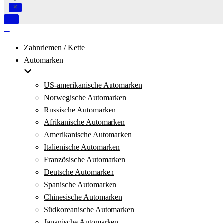
Navigation
umschalten
Navigation
umschalten
Zahnriemen / Kette
Automarken
US-amerikanische Automarken
Norwegische Automarken
Russische Automarken
Afrikanische Automarken
Amerikanische Automarken
Italienische Automarken
Französische Automarken
Deutsche Automarken
Spanische Automarken
Chinesische Automarken
Südkoreanische Automarken
Japanische Automarken