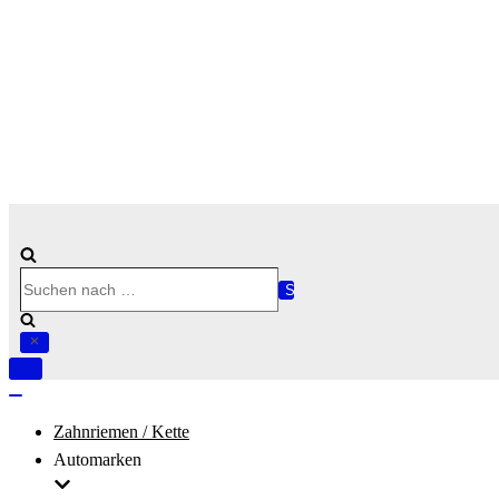
Suchen
nach …
Navigation
umschalten
Navigation
umschalten
Zahnriemen / Kette
Automarken