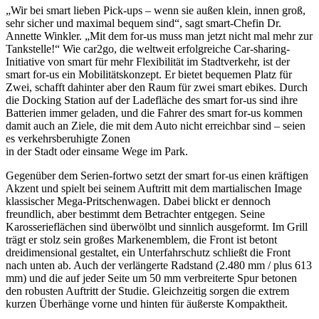
„Wir bei smart lieben Pick-ups – wenn sie außen klein, innen groß,
sehr sicher und maximal bequem sind“, sagt smart-Chefin Dr.
Annette Winkler. „Mit dem for-us muss man jetzt nicht mal mehr zur
Tankstelle!“ Wie car2go, die weltweit erfolgreiche Car-sharing-
Initiative von smart für mehr Flexibilität im Stadtverkehr, ist der
smart for-us ein Mobilitätskonzept. Er bietet bequemen Platz für
Zwei, schafft dahinter aber den Raum für zwei smart ebikes. Durch
die Docking Station auf der Ladefläche des smart for-us sind ihre
Batterien immer geladen, und die Fahrer des smart for-us kommen
damit auch an Ziele, die mit dem Auto nicht erreichbar sind – seien
es verkehrsberuhigte Zonen
in der Stadt oder einsame Wege im Park.
Gegenüber dem Serien-fortwo setzt der smart for-us einen kräftigen
Akzent und spielt bei seinem Auftritt mit dem martialischen Image
klassischer Mega-Pritschenwagen. Dabei blickt er dennoch
freundlich, aber bestimmt dem Betrachter entgegen. Seine
Karosserieflächen sind überwölbt und sinnlich ausgeformt. Im Grill
trägt er stolz sein großes Markenemblem, die Front ist betont
dreidimensional gestaltet, ein Unterfahrschutz schließt die Front
nach unten ab. Auch der verlängerte Radstand (2.480 mm / plus 613
mm) und die auf jeder Seite um 50 mm verbreiterte Spur betonen
den robusten Auftritt der Studie. Gleichzeitig sorgen die extrem
kurzen Überhänge vorne und hinten für äußerste Kompaktheit.