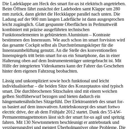
Die Ladeklappe am Heck des smart for-us ist elektrisch angetrieben.
Beim Öffnen fährt zunächst der Ladeboden samt Klappe um 280
mm zurück, dann gleitet die Heckklappe parallel nach unten. Die
Ladung auf der 900 mm langen Ladefläche ist dann ausgesprochen
leicht zugänglich. Glatt gespannte Oberflächen in Perlmuttweiß
kombiniert mit präzise ausgeführten technischen
Funktionselementen in gebürstetem Aluminium – Kontraste
bestimmen den Innenraum. Wie auch schon im smart forvision wird
das gesamte Cockpit selbst als Durchströmungskörper für die
Innenraumbelüftung genutzt. An die Stelle des konventionellen
Innenspiegels tritt beim smart for-us ein Smartphone, das in einer
Halterung oben auf dem Instrumententräger untergebracht ist. Mit
Hilfe der integrierten Videokamera kann der Fahrer das Geschehen
hinter dem eigenen Fahrzeug beobachten.
Lässig und unkompliziert sowie hoch funktional und leicht
individualisierbar – die beiden Sitze des Konzeptautos sind typisch
smart. Die durchbrochenen Sitzschalen sind mit einem weichen
gelben Stoffüberwurf bezogen und bieten dadurch ein
hängemattenähnliches Sitzgefühl. Der Elektroantrieb des smart for-
us basiert auf dem innovativen Antriebskonzept des smart fortwo
electric drive, der ab dem Frühjahr 2012 startet. Dank des 55-kW-
Permanentmagnetmotors lässt sich der smart for-us agil und spritzig
fahren. Mit 130 Newtonmetern beschleunigt er antriebsstark und
verzögerungsfrei und meistert Überholmanöver ohne Probleme. Die