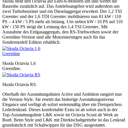
Skoda stellt den Octavia auf Euro-6-Motoren um und wertet die
Baureihe zusätzlich auf. Das Antriebsangebot wird außerdem um
zwei Turbobenziner und ein Dieselaggregat erweitert. Der 1,2 TSI
Greentec und der 1,6 TDI Greentec mobilisieren nun 81 kW / 110
PS – 4 kW / 5 PS mehr als bislang. Um sieben kW / 10 PS auf 110
kW / 150 PS steigt die Leistung des 1,4 TSI Greentec. Mit
Ausnahme des Erdgasaggregats, den RS-Triebwerken sowie der
Greenline-Version sind alle Motorisierungen auch für das
Sondermodell Edition erhältlich.
Skoda Octavia 1,6
Greenline.
Skoda Octavia RS.
Oberhalb der Ausstattungslinien Active und Ambition rangiert nun
die Version Style. Sie ersetzt das bisherige Ausstattungsniveau
Elegance und verfügt ab sofort serienmäßig über ein Dreispeichen-
Lederlenkrad. Dieses komfortable Extra ist ab sofort auch in der
Top-Ausstattungslinie L&K sowie im Octavia Scout ab Werk an
Bord. Beim Style und L&K mit Direktschaltgetriebe ist das Lenkrad
grundsätzlich mit Schaltwippen für das DSG ausgestattet.