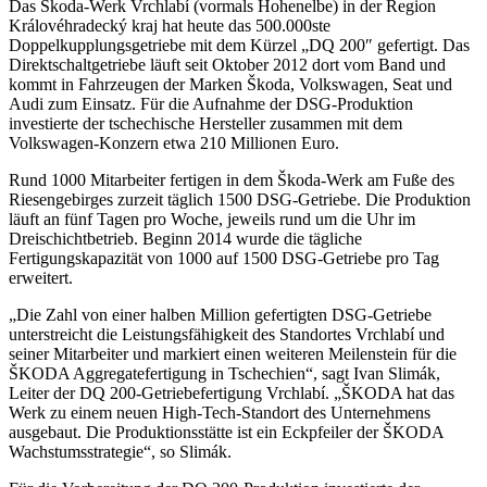
Das Škoda-Werk Vrchlabí (vormals Hohenelbe) in der Region
Královéhradecký kraj hat heute das 500.000ste
Doppelkupplungsgetriebe mit dem Kürzel „DQ 200″ gefertigt. Das
Direktschaltgetriebe läuft seit Oktober 2012 dort vom Band und
kommt in Fahrzeugen der Marken Škoda, Volkswagen, Seat und
Audi zum Einsatz. Für die Aufnahme der DSG-Produktion
investierte der tschechische Hersteller zusammen mit dem
Volkswagen-Konzern etwa 210 Millionen Euro.
Rund 1000 Mitarbeiter fertigen in dem Škoda-Werk am Fuße des
Riesengebirges zurzeit täglich 1500 DSG-Getriebe. Die Produktion
läuft an fünf Tagen pro Woche, jeweils rund um die Uhr im
Dreischichtbetrieb. Beginn 2014 wurde die tägliche
Fertigungskapazität von 1000 auf 1500 DSG-Getriebe pro Tag
erweitert.
„Die Zahl von einer halben Million gefertigten DSG-Getriebe
unterstreicht die Leistungsfähigkeit des Standortes Vrchlabí und
seiner Mitarbeiter und markiert einen weiteren Meilenstein für die
ŠKODA Aggregatefertigung in Tschechien“, sagt Ivan Slimák,
Leiter der DQ 200-Getriebefertigung Vrchlabí. „ŠKODA hat das
Werk zu einem neuen High-Tech-Standort des Unternehmens
ausgebaut. Die Produktionsstätte ist ein Eckpfeiler der ŠKODA
Wachstumsstrategie“, so Slimák.