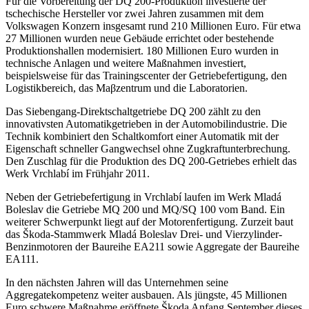
Für die Vorbereitung der DQ 200-Produktion investierte der
tschechische Hersteller vor zwei Jahren zusammen mit dem
Volkswagen Konzern insgesamt rund 210 Millionen Euro. Für etwa
27 Millionen wurden neue Gebäude errichtet oder bestehende
Produktionshallen modernisiert. 180 Millionen Euro wurden in
technische Anlagen und weitere Maßnahmen investiert,
beispielsweise für das Trainingscenter der Getriebefertigung, den
Logistikbereich, das Maβzentrum und die Laboratorien.
Das Siebengang-Direktschaltgetriebe DQ 200 zählt zu den
innovativsten Automatikgetrieben in der Automobilindustrie. Die
Technik kombiniert den Schaltkomfort einer Automatik mit der
Eigenschaft schneller Gangwechsel ohne Zugkraftunterbrechung.
Den Zuschlag für die Produktion des DQ 200-Getriebes erhielt das
Werk Vrchlabí im Frühjahr 2011.
Neben der Getriebefertigung in Vrchlabí laufen im Werk Mladá
Boleslav die Getriebe MQ 200 und MQ/SQ 100 vom Band. Ein
weiterer Schwerpunkt liegt auf der Motorenfertigung. Zurzeit baut
das Škoda-Stammwerk Mladá Boleslav Drei- und Vierzylinder-
Benzinmotoren der Baureihe EA211 sowie Aggregate der Baureihe
EA111.
In den nächsten Jahren will das Unternehmen seine
Aggregatekompetenz weiter ausbauen. Als jüngste, 45 Millionen
Euro schwere Maßnahme eröffnete Škoda Anfang September dieses