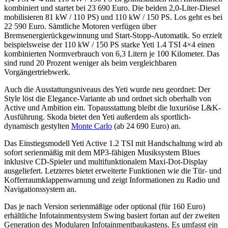
kombiniert und startet bei 23 690 Euro. Die beiden 2,0-Liter-Diesel
mobilisieren 81 kW / 110 PS) und 110 kW / 150 PS. Los geht es bei
22 590 Euro. Sämtliche Motoren verfügen über
Bremsenergierückgewinnung und Start-Stopp-Automatik. So erzielt
beispielsweise der 110 kW / 150 PS starke Yeti 1.4 TSI 4×4 einen
kombinierten Normverbrauch von 6,3 Litern je 100 Kilometer. Das
sind rund 20 Prozent weniger als beim vergleichbaren
Vorgängertriebwerk.
Auch die Ausstattungsniveaus des Yeti wurde neu geordnet: Der
Style löst die Elegance-Variante ab und ordnet sich oberhalb von
Active und Ambition ein. Topausstattung bleibt die luxuriöse L&K-
Ausführung. Skoda bietet den Yeti außerdem als sportlich-
dynamisch gestylten
Monte Carlo
(ab 24 690 Euro) an.
Das Einstiegsmodell Yeti Active 1.2 TSI mit Handschaltung wird ab
sofort serienmäßig mit dem MP3-fähigen Musiksystem Blues
inklusive CD-Spieler und multifunktionalem Maxi-Dot-Display
ausgeliefert. Letzteres bietet erweiterte Funktionen wie die Tür- und
Kofferraumklappenwarnung und zeigt Informationen zu Radio und
Navigationssystem an.
Das je nach Version serienmäßige oder optional (für 160 Euro)
erhältliche Infotainmentsystem Swing basiert fortan auf der zweiten
Generation des Modularen Infotainmentbaukastens. Es umfasst ein