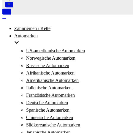
Navigation
umschalten
Navigation
umschalten
Zahnriemen / Kette
Automarken
US-amerikanische Automarken
Norwegische Automarken
Russische Automarken
Afrikanische Automarken
Amerikanische Automarken
Italienische Automarken
Französische Automarken
Deutsche Automarken
Spanische Automarken
Chinesische Automarken
Südkoreanische Automarken
Japanische Automarken