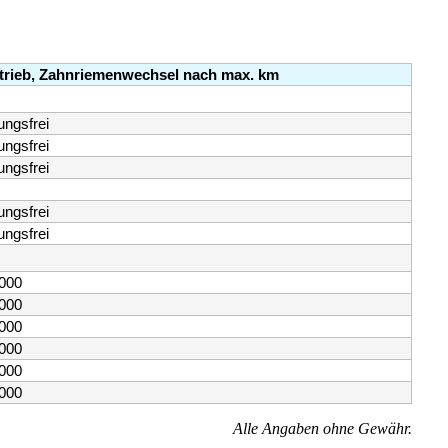
trieb, Zahnriemenwechsel nach max. km
ungsfrei
ungsfrei
ungsfrei
ungsfrei
ungsfrei
.000
.000
.000
.000
.000
.000
Alle Angaben ohne Gewähr.