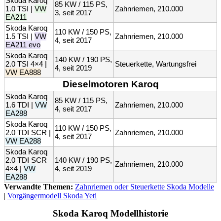
Skoda Karoq
85 KW / 115 PS,
1.0 TSI |
VW
Zahnriemen, 210.000
3, seit 2017
EA211
Skoda Karoq
110 KW / 150 PS,
1.5 TSI |
VW
Zahnriemen, 210.000
4, seit 2017
EA211 evo
Skoda Karoq
140 KW / 190 PS,
2.0 TSI 4×4 |
Steuerkette, Wartungsfrei
4, seit 2019
VW EA888
Dieselmotoren Karoq
Skoda Karoq
85 KW / 115 PS,
1.6 TDI |
VW
Zahnriemen, 210.000
4, seit 2017
EA288
Skoda Karoq
110 KW / 150 PS,
2.0 TDI SCR |
Zahnriemen, 210.000
4, seit 2017
VW EA288
Skoda Karoq
2.0 TDI SCR
140 KW / 190 PS,
Zahnriemen, 210.000
4×4 |
VW
4, seit 2019
EA288
Verwandte Themen:
Zahnriemen oder Steuerkette Skoda Modelle
|
Vorgängermodell Skoda Yeti
Skoda Karoq Modellhistorie