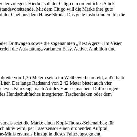
er zulegen. Hierbei soll der Citigo ein ordentliches Stück
andsvorsitzende. Mit dem Citigo will die Marke ihre gute
ont der Chef aus dem Hause Skoda. Das gelte insbesondere für die
 oder Drittwagen sowie die sogenannten „Best Agers“. Im Visier
erden die Ausstattungsvarianten Easy, Active, Ambition und
breite von 1,36 Metern seien im Wettbewerbsumfeld, außerhalb
iter. Der lange Radstand von 2,42 Meter bietet auch vier
ly-clever-Fahrzeug“ nach Art des Hauses machen. Dafür sorgen
s des Handschuhfaches integrierten Taschenhaken oder dem
stmals setzt die Marke einen Kopf-Thorax-Seitenairbag für
ch aktiv wird, per Lasersensor einen drohenden Aufprall
rne-Minis erstmals Einzug in dieses Fahrzeugsegment.