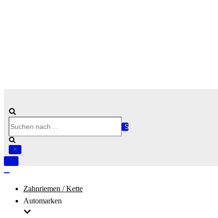
Suchen
nach …
Navigation
umschalten
Navigation
umschalten
Zahnriemen / Kette
Automarken