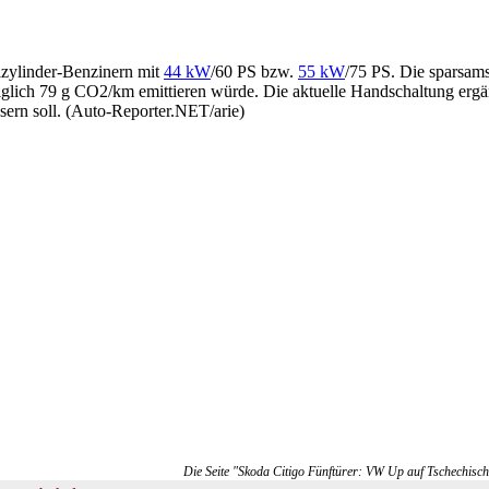
izylinder-Benzinern mit
44 kW
/60 PS bzw.
55 kW
/75 PS. Die sparsams
diglich 79 g CO2/km emittieren würde. Die aktuelle Handschaltung erg
sern soll. (Auto-Reporter.NET/arie)
Die Seite "Skoda Citigo Fünftürer: VW Up auf Tschechisch"