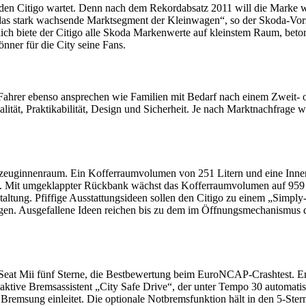
n Citigo wartet. Denn nach dem Rekordabsatz 2011 will die Marke weit
das stark wachsende Marktsegment der Kleinwagen“, so der Skoda-Vorst
ßlich biete der Citigo alle Skoda Markenwerte auf kleinstem Raum, bet
nner für die City seine Fans.
ge Fahrer ebenso ansprechen wie Familien mit Bedarf nach einem Zweit-
ät, Praktikabilität, Design und Sicherheit. Je nach Marktnachfrage w
rzeuginnenraum. Ein Kofferraumvolumen von 251 Litern und eine Innen
z. Mit umgeklappter Rückbank wächst das Kofferraumvolumen auf 959 L
staltung. Pfiffige Ausstattungsideen sollen den Citigo zu einem „Simp
rungen. Ausgefallene Ideen reichen bis zu dem im Öffnungsmechanismu
 Seat Mii fünf Sterne, die Bestbewertung beim EuroNCAP-Crashtest. Er
 aktive Bremsassistent „City Safe Drive“, der unter Tempo 30 automatis
 Bremsung einleitet. Die optionale Notbremsfunktion hält in den 5-Ste