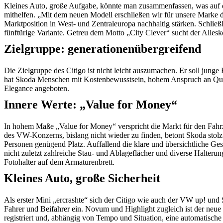
Kleines Auto, große Aufgabe, könnte man zusammenfassen, was auf de
mithelfen. „Mit dem neuen Modell erschließen wir für unsere Marke 
Marktposition in West- und Zentraleuropa nachhaltig stärken. Schlie
fünftürige Variante. Getreu dem Motto „City Clever“ sucht der Alleskö
Zielgruppe: generationenübergreifend
Die Zielgruppe des Citigo ist nicht leicht auszumachen. Er soll jun
hat Skoda Menschen mit Kostenbewusstsein, hohem Anspruch an Qualit
Elegance angeboten.
Innere Werte: „Value for Money“
In hohem Maße „Value for Money“ verspricht die Markt für den Fah
des VW-Konzerns, bislang nicht wieder zu finden, betont Skoda stol
Personen genügend Platz. Auffallend die klare und übersichtliche Ge
nicht zuletzt zahlreiche Stau- und Ablageflächer und diverse Halte
Fotohalter auf dem Armaturenbrett.
Kleines Auto, große Sicherheit
Als erster Mini „ercrashte“ sich der Citigo wie auch der VW up! und
Fahrer und Beifahrer ein. Novum und Highlight zugleich ist der neue
registriert und, abhängig von Tempo und Situation, eine automatische