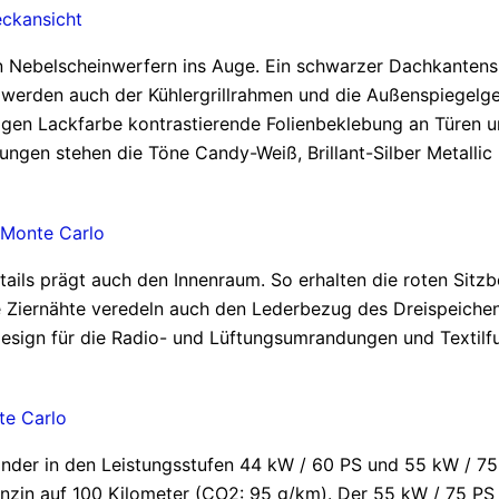
rten Nebelscheinwerfern ins Auge. Ein schwarzer Dachkanten
werden auch der Kühlergrillrahmen und die Außenspiegelge
ligen Lackfarbe kontrastierende Folienbeklebung an Türen u
erungen stehen die Töne Candy-Weiß, Brillant-Silber Metall
ils prägt auch den Innenraum. So erhalten die roten Sitz
e Ziernähte veredeln auch den Lederbezug des Dreispeich
esign für die Radio- und Lüftungsumrandungen und Textilfu
linder in den Leistungsstufen 44 kW / 60 PS und 55 kW / 75
enzin auf 100 Kilometer (CO2: 95 g/km). Der 55 kW / 75 PS 