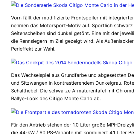
Vorn fällt der modifizierte Frontspoiler mit integrie
nehmen das Motorsport-Motiv auf. Sportlich schwarz 
Seitenscheiben sind dunkel getönt. Eine mit der jewei
die Rennsiegern im Ziel gezeigt wird. Als Außenlacki
Perleffekt zur Wahl.
Das Wechselspiel aus Grundfarbe und abgesetzten Deta
und Sitzwangen in kontrastierendem Dunkelgrau. Rot
Schalthebel. Die schwarze Armaturentafel mit Chromd
Rallye-Look des Citigo Monte Carlo ab.
Für den Antrieb stehen der 1,0 Liter große MPI-Dreizy
die 44-kW / 60 PS-Variante mit kombiniert 4,1 Liter B