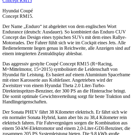
Hyundai Coupé
Concept RM15.
Der Name „Enduro“ ist abgeleitet von dem englischen Wort
Endurance (deutsch: Ausdauer). So kombiniert das Enduro CUV
Concept das Design eines typischen SUVs mit dem eines Rallye-
Motorrades. Der Fahrer fühlt sich wie im Cockpit eines Jets. Alle
Bedienelemente liegen genau in Reichweite, alle Anzeigen sind auf
einem integrierten Zentraldisplay ablesbar.
Das aggressiv gestylte Coupé Concept RM15 (R=Racing,
M=Mittelmotor, 15=2015) symbolisiert die Leidenschaft von
Hyundai für Leistung. Es basiert auf einem Aluminium Spaceframe
mit einer Karosserie aus Kohlefaser. Angetrieben wird der
Zweisitzer von einem Hyundai Theta 2.0 Liter-Turbo-
Direkteinspritzer-Benziner, der 300 PS an die Hinterachse bringt.
Die somit optimale Gewichtsverteilung sorgt für beste Traktion und
Handlingeigenschaften.
Der Sonata PHEV fährt 38 Kilometer elektrisch. Er fährt sich wie
ein normaler Sonata Hybrid, kann aber bis zu 38,4 Kilometer rein
elektrisch fahren. Für Fahrvergnügen sorgen die Kombination aus
einem 50-kW-Elektromotor und einem 2,0-Liter-GDI-Benziner, die
zusammen 205 PS Systemleistung bieten. Die 9,8 kWh große