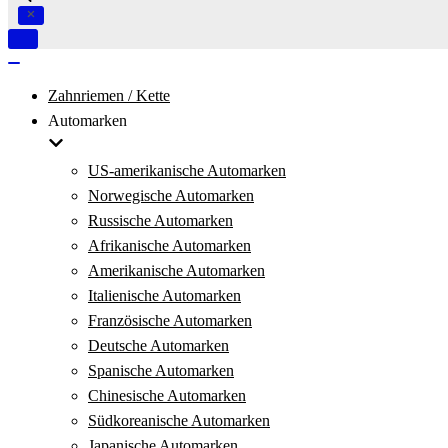
Navigation
umschalten
Navigation
umschalten
Zahnriemen / Kette
Automarken
US-amerikanische Automarken
Norwegische Automarken
Russische Automarken
Afrikanische Automarken
Amerikanische Automarken
Italienische Automarken
Französische Automarken
Deutsche Automarken
Spanische Automarken
Chinesische Automarken
Südkoreanische Automarken
Japanische Automarken