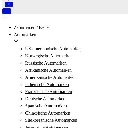
Navigation
umschalten
Navigation
umschalten
Zahnriemen / Kette
Automarken
US-amerikanische Automarken
Norwegische Automarken
Russische Automarken
Afrikanische Automarken
Amerikanische Automarken
Italienische Automarken
Französische Automarken
Deutsche Automarken
Spanische Automarken
Chinesische Automarken
Südkoreanische Automarken
Japanische Automarken