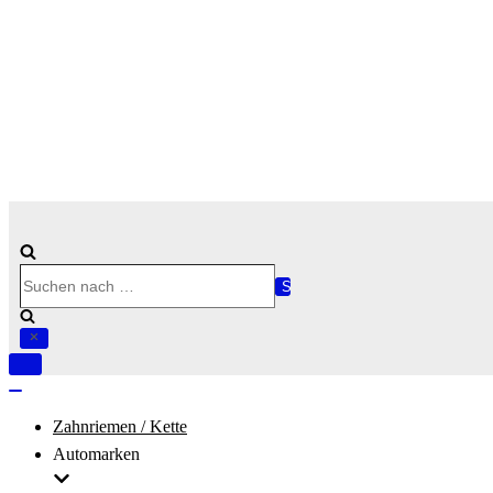
Suchen
nach …
Navigation
umschalten
Navigation
umschalten
Zahnriemen / Kette
Automarken