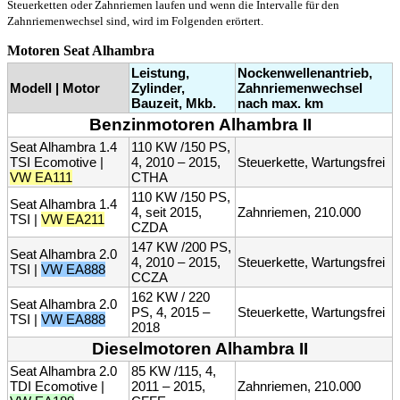
Steuerketten oder Zahnriemen laufen und wenn die Intervalle für den
Zahnriemenwechsel sind, wird im Folgenden erörtert.
Motoren Seat Alhambra
Leistung,
Nockenwellenantrieb,
Modell | Motor
Zylinder,
Zahnriemenwechsel
Bauzeit, Mkb.
nach max. km
Benzinmotoren Alhambra II
Seat Alhambra 1.4
110 KW /150 PS,
TSI Ecomotive |
4, 2010 – 2015,
Steuerkette, Wartungsfrei
VW EA111
CTHA
110 KW /150 PS,
Seat Alhambra 1.4
4, seit 2015,
Zahnriemen, 210.000
TSI |
VW EA211
CZDA
147 KW /200 PS,
Seat Alhambra 2.0
4, 2010 – 2015,
Steuerkette, Wartungsfrei
TSI |
VW EA888
CCZA
162 KW / 220
Seat Alhambra 2.0
PS, 4, 2015 –
Steuerkette, Wartungsfrei
TSI |
VW EA888
2018
Dieselmotoren Alhambra II
Seat Alhambra 2.0
85 KW /115, 4,
TDI Ecomotive |
2011 – 2015,
Zahnriemen, 210.000