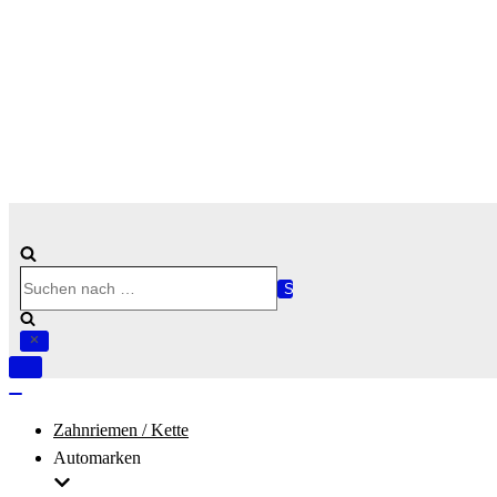
Suchen
nach …
Navigation
umschalten
Navigation
umschalten
Zahnriemen / Kette
Automarken