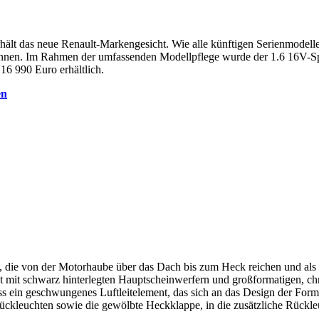
ält das neue Renault-Markengesicht. Wie alle künftigen Serienmodelle 
kennen. Im Rahmen der umfassenden Modellpflege wurde der 1.6 16V-Sp
16 990 Euro erhältlich.
en
en, die von der Motorhaube über das Dach bis zum Heck reichen und a
nt mit schwarz hinterlegten Hauptscheinwerfern und großformatigen, c
ass ein geschwungenes Luftleitelement, das sich an das Design der For
ückleuchten sowie die gewölbte Heckklappe, in die zusätzliche Rückleu