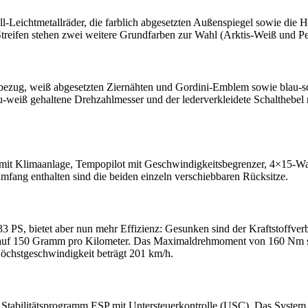
l-Leichtmetallräder, die farblich abgesetzten Außenspiegel sowie die H
reifen stehen zwei weitere Grundfarben zur Wahl (Arktis-Weiß und Pe
derbezug, weiß abgesetzten Ziernähten und Gordini-Emblem sowie blau-
-weiß gehaltene Drehzahlmesser und der lederverkleidete Schalthebel 
g mit Klimaanlage, Tempopilot mit Geschwindigkeitsbegrenzer, 4×15-
mfang enthalten sind die beiden einzeln verschiebbaren Rücksitze.
33 PS, bietet aber nun mehr Effizienz: Gesunken sind der Kraftstoffver
uf 150 Gramm pro Kilometer. Das Maximaldrehmoment von 160 Nm st
öchstgeschwindigkeit beträgt 201 km/h.
tabilitätsprogramm ESP mit Untersteuerkontrolle (USC). Das System ist 