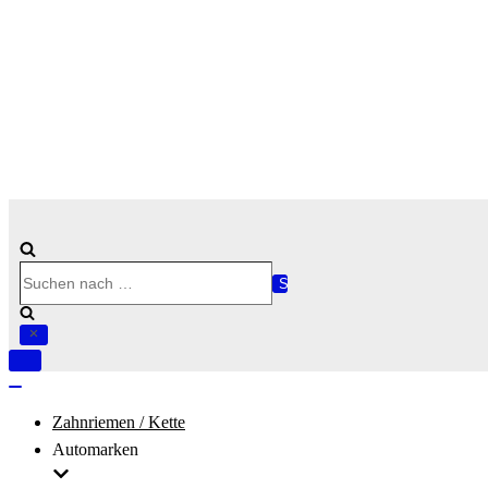
Suchen
nach …
Navigation
umschalten
Navigation
umschalten
Zahnriemen / Kette
Automarken