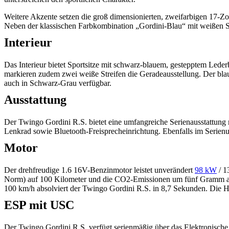
Weitere Akzente setzen die groß dimensionierten, zweifarbigen 17-Zol
Neben der klassischen Farbkombination „Gordini-Blau“ mit weißen St
Interieur
Das Interieur bietet Sportsitze mit schwarz-blauem, gestepptem Le
markieren zudem zwei weiße Streifen die Geradeausstellung. Der blau
auch in Schwarz-Grau verfügbar.
Ausstattung
Der Twingo Gordini R.S. bietet eine umfangreiche Serienausstattun
Lenkrad sowie Bluetooth-Freisprecheinrichtung. Ebenfalls im Serienu
Motor
Der drehfreudige 1.6 16V-Benzinmotor leistet unverändert
98 kW
/ 1
Norm) auf 100 Kilometer und die CO2-Emissionen um fünf Gramm a
100 km/h absolviert der Twingo Gordini R.S. in 8,7 Sekunden. Die H
ESP mit USC
Der Twingo Gordini R.S. verfügt serienmäßig über das Elektronische S