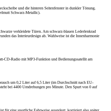
eckscheibe und die hinteren Seitenfenster in dunkler Tönung.
rlmutt Schwarz-Metallic).
schwarze verkleidete Türen. Am schwarz-blauen Lederlenkrad
runden das Interieurdesign ab. Wahlweise ist die Innenharmonie
Watt-CD-Radio mit MP3-Funktion und Bedienungssatellit am
brauch um 0,2 Liter auf 6,5 Liter (im Durchschnitt nach EU-
eht bei 4400 Umdrehungen pro Minute. Den Spurt von 0 auf
für eine sportliche Fahrweise ausgelegt, korrigiert also später