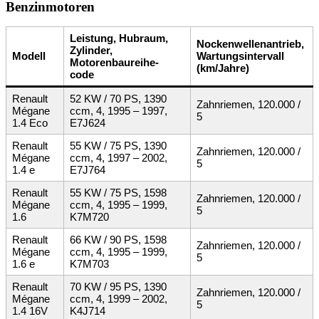
Benzinmotoren
Leistung, Hubraum,
Nockenwellenantrieb,
Zylinder,
Modell
Wartungsintervall
Motorenbaureihe-
(km/Jahre)
code
Renault
52 KW / 70 PS, 1390
Zahnriemen, 120.000 /
Mégane
ccm, 4, 1995 – 1997,
5
1.4 Eco
E7J624
Renault
55 KW / 75 PS, 1390
Zahnriemen, 120.000 /
Mégane
ccm, 4, 1997 – 2002,
5
1.4 e
E7J764
Renault
55 KW / 75 PS, 1598
Zahnriemen, 120.000 /
Mégane
ccm, 4, 1995 – 1999,
5
1.6
K7M720
Renault
66 KW / 90 PS, 1598
Zahnriemen, 120.000 /
Mégane
ccm, 4, 1995 – 1999,
5
1.6 e
K7M703
Renault
70 KW / 95 PS, 1390
Zahnriemen, 120.000 /
Mégane
ccm, 4, 1999 – 2002,
5
1.4 16V
K4J714