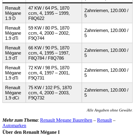
Renault
47 KW / 64 PS, 1870
Zahnriemen, 120.000 /
Mégane
ccm, 4, 1995 – 1999,
5
1.9 D
F8Q622
Renault
59 KW / 80 PS, 1870
Zahnriemen, 120.000 /
Mégane
ccm, 4, 2000 – 2002,
5
1.9 dTi
F9Q744
Renault
66 KW / 90 PS, 1870
Zahnriemen, 120.000 /
Mégane
ccm, 4, 1995 – 1997,
5
1.9 dT
F8Q784 / F8Q786
Renault
72 KW / 98 PS, 1870
Zahnriemen, 120.000 /
Mégane
ccm, 4, 1997 – 2001,
5
1.9 dTi
F9Q731
Renault
75 KW / 102 PS, 1870
Zahnriemen, 120.000 /
Mégane
ccm, 4, 2000 – 2003,
5
1.9 dCi
F9Q732
Alle Angaben ohne Gewähr.
Mehr zum Thema
:
Renault Megane Baureihen
–
Renault
–
Automarken
Über den Renault Mégane I