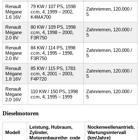
Renault
79 KW / 107 PS, 1598
Zahnriemen, 120.000 /
Mégane
ccm, 4, 1999 – 2002,
5
1.6 16V
K4MA700
Renault
80 KW / 109 PS, 1998
Zahnriemen, 120.000 /
Mégane
ccm, 4, 1998 – 2000,
5
2.0 8V
F3R750
Renault
84 KW / 114 PS, 1998
Zahnriemen, 120.000 /
Mégane
ccm, 4, 1995 – 1998,
5
2.0 8V
F3R750
Renault
85 KW / 115 PS, 1783
Zahnriemen, 120.000 /
Mégane
ccm, 4, 2001 – 2003,
5
1.8 16V
F4P720
Renault
110 KW / 150 PS, 1998
Zahnriemen, 120.000 /
Mégane
ccm, 4, 1995 – 1999
5
2.0 16V
Dieselmotoren
Leistung, Hubraum,
Nockenwellenantrieb,
Modell
Zylinder,
Wartungsintervall
Motorenbaureihe- code
(km/Jahre)