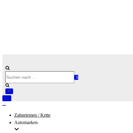
Suchen
nach …
Navigation
umschalten
Navigation
umschalten
Zahnriemen / Kette
Automarken