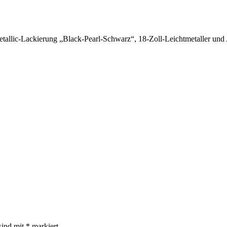
allic-Lackierung „Black-Pearl-Schwarz“, 18-Zoll-Leichtmetaller und A
sind mit
*
markiert