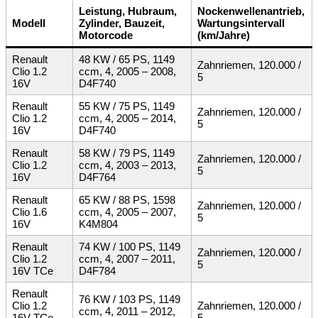
Leistung, Hubraum,
Nockenwellenantrieb,
Modell
Zylinder, Bauzeit,
Wartungsintervall
Motorcode
(km/Jahre)
Renault
48 KW / 65 PS, 1149
Zahnriemen, 120.000 /
Clio 1.2
ccm, 4, 2005 – 2008,
5
16V
D4F740
Renault
55 KW / 75 PS, 1149
Zahnriemen, 120.000 /
Clio 1.2
ccm, 4, 2005 – 2014,
5
16V
D4F740
Renault
58 KW / 79 PS, 1149
Zahnriemen, 120.000 /
Clio 1.2
ccm, 4, 2003 – 2013,
5
16V
D4F764
Renault
65 KW / 88 PS, 1598
Zahnriemen, 120.000 /
Clio 1.6
ccm, 4, 2005 – 2007,
5
16V
K4M804
Renault
74 KW / 100 PS, 1149
Zahnriemen, 120.000 /
Clio 1.2
ccm, 4, 2007 – 2011,
5
16V TCe
D4F784
Renault
76 KW / 103 PS, 1149
Clio 1.2
Zahnriemen, 120.000 /
ccm, 4, 2011 – 2012,
16V TCe
5