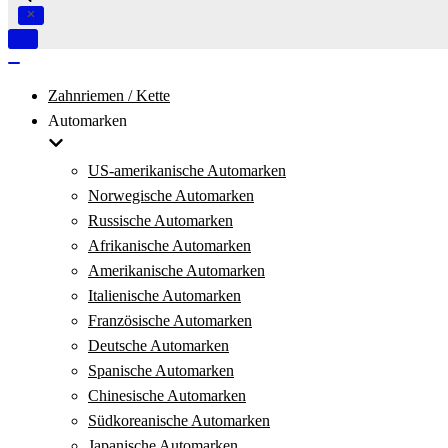
Navigation
umschalten
Navigation
umschalten
Zahnriemen / Kette
Automarken
US-amerikanische Automarken
Norwegische Automarken
Russische Automarken
Afrikanische Automarken
Amerikanische Automarken
Italienische Automarken
Französische Automarken
Deutsche Automarken
Spanische Automarken
Chinesische Automarken
Südkoreanische Automarken
Japanische Automarken