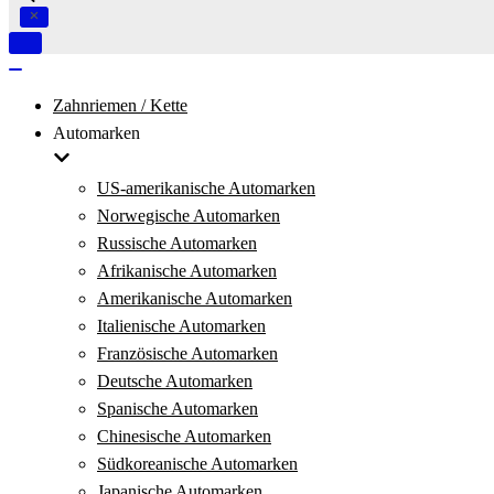
Navigation
umschalten
Navigation
umschalten
Zahnriemen / Kette
Automarken
US-amerikanische Automarken
Norwegische Automarken
Russische Automarken
Afrikanische Automarken
Amerikanische Automarken
Italienische Automarken
Französische Automarken
Deutsche Automarken
Spanische Automarken
Chinesische Automarken
Südkoreanische Automarken
Japanische Automarken