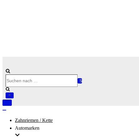
Suchen
nach …
Navigation
umschalten
Navigation
umschalten
Zahnriemen / Kette
Automarken