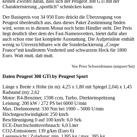
keinen Zweifel daran, dass sich der Peugeot 308 GTi mit der
Charakterisierung „sportlich“ schmücken kann.
Der Basispreis von 34 950 Euro drückt die Überzeugung von
Peugeot überdeutlich aus, dass dieses Paket Zustimmung finden
wird, wenn es in diesem Monat noch beim Händler steht. Der Preis
liegt deutlich über dem des Fast-Namensvetters, bietet dafür aber
auch schon eine fast komplette Ausstattung. Die Aufpreisliste enthält
wenig so Unverzichtbares wie die Sonderlackierung „Coupe
France“mit knallrotem Vorderteil und schwarzem Heck für 1800
Euro. Watt mutt, datt mutt.
Von Peter Schwerdtmann (ampnet/Sm)
Daten Peugeot 308 GTi by Peugeot Sport
Länge x Breite x Höhe (in m): 4,25 x 1,80 mit Spiegel 2,04) x 1,45
Radstand (m): 2,62
Motor: R4-Benziner, 1598 ccm, Turbo, Direkteinspritzung
Leistung: 200 kW / 272 PS bei 6000 U/min
Max. Drehmoment: 330 Nm bei 1900 – 5000 U/min
Höchstgeschwindigkeit: 250 km/h
Beschleunigung 0 auf 100 km/h: 6,0 Sek.
ECE-Durchschnittsverbrauch: 6,0 Liter
CO2-Emissionen: 139 g/km (Euro 6)
Leergewicht / Zuladung: min. 1395 kg / max. 395 kg