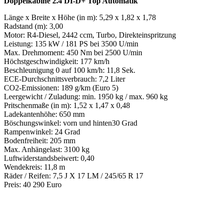
Doppelkabine 2.4 DI-D+ Top Automatik
Länge x Breite x Höhe (in m): 5,29 x 1,82 x 1,78
Radstand (m): 3,00
Motor: R4-Diesel, 2442 ccm, Turbo, Direkteinspritzung
Leistung: 135 kW / 181 PS bei 3500 U/min
Max. Drehmoment: 450 Nm bei 2500 U/min
Höchstgeschwindigkeit: 177 km/h
Beschleunigung 0 auf 100 km/h: 11,8 Sek.
ECE-Durchschnittsverbrauch: 7,2 Liter
CO2-Emissionen: 189 g/km (Euro 5)
Leergewicht / Zuladung: min. 1950 kg / max. 960 kg
Pritschenmaße (in m): 1,52 x 1,47 x 0,48
Ladekantenhöhe: 650 mm
Böschungswinkel: vorn und hinten30 Grad
Rampenwinkel: 24 Grad
Bodenfreiheit: 205 mm
Max. Anhängelast: 3100 kg
Luftwiderstandsbeiwert: 0,40
Wendekreis: 11,8 m
Räder / Reifen: 7,5 J X 17 LM / 245/65 R 17
Preis: 40 290 Euro