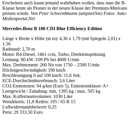
Erscheinen auch kaum jemand wahrhaben wollen, dass man die B-
Klasse heute als Pionier in der neuen Klasse der Premium-Minivans
preisen würde.
Von Peter Schwerdtmann (ampnet/Sm) Fotos: Auto-
Medienportal.Net
Mercedes-Benz B 180 CDI Blue Efficiency Edition
Länge x Breite x Höhe (in m): 4,36 x 1,79 (mit Spiegeln 2,01) x
1,56
Radstand: 2,70 m
Motor: R4-Diesel, 1461 ccm, Turbo, Direkteinspritzung
Leistung: 80 kW /109 PS bei 4000 U/min
Max. Drehmoment: 260 Nn von 1750 – 2500 U/min
Höchstgeschwindigkeit: 190 km/h
Beschleunigung 0 auf 100 km/h: 11,6 Sek.
ECE-Durchschnittsverbrauch: 3,6 Liter
CO2-Emissionen: 94 g/km (Euro 5), Emissionsklasse: A+
Leergewicht / Zuladung: min. 1395 kg / max. 505 kg
Max. Kofferraumvolumen: 1030 Liter
Wendekreis: 11,8 Reifen: 195 / 65 R 15
Luftwiderstandsbeiwert: 0,25
Preis: 29 333,50 Euro