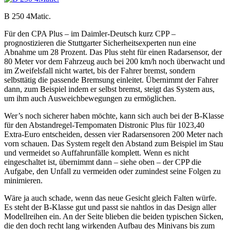
B 250 4Matic.
Für den CPA Plus – im Daimler-Deutsch kurz CPP –
prognostizieren die Stuttgarter Sicherheitsexperten nun eine
Abnahme um 28 Prozent. Das Plus steht für einen Radarsensor, der
80 Meter vor dem Fahrzeug auch bei 200 km/h noch überwacht und
im Zweifelsfall nicht wartet, bis der Fahrer bremst, sondern
selbsttätig die passende Bremsung einleitet. Übernimmt der Fahrer
dann, zum Beispiel indem er selbst bremst, steigt das System aus,
um ihm auch Ausweichbewegungen zu ermöglichen.
Wer’s noch sicherer haben möchte, kann sich auch bei der B-Klasse
für den Abstandregel-Tempomaten Distronic Plus für 1023,40
Extra-Euro entscheiden, dessen vier Radarsensoren 200 Meter nach
vorn schauen. Das System regelt den Abstand zum Beispiel im Stau
und vermeidet so Auffahrunfälle komplett. Wenn es nicht
eingeschaltet ist, übernimmt dann – siehe oben – der CPP die
Aufgabe, den Unfall zu vermeiden oder zumindest seine Folgen zu
minimieren.
Wäre ja auch schade, wenn das neue Gesicht gleich Falten würfe.
Es steht der B-Klasse gut und passt sie nahtlos in das Design aller
Modellreihen ein. An der Seite blieben die beiden typischen Sicken,
die den doch recht lang wirkenden Aufbau des Minivans bis zum