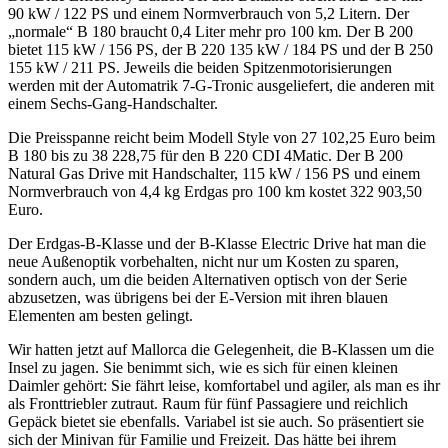
90 kW / 122 PS und einem Normverbrauch von 5,2 Litern. Der
„normale“ B 180 braucht 0,4 Liter mehr pro 100 km. Der B 200
bietet 115 kW / 156 PS, der B 220 135 kW / 184 PS und der B 250
155 kW / 211 PS. Jeweils die beiden Spitzenmotorisierungen
werden mit der Automatrik 7-G-Tronic ausgeliefert, die anderen mit
einem Sechs-Gang-Handschalter.
Die Preisspanne reicht beim Modell Style von 27 102,25 Euro beim
B 180 bis zu 38 228,75 für den B 220 CDI 4Matic. Der B 200
Natural Gas Drive mit Handschalter, 115 kW / 156 PS und einem
Normverbrauch von 4,4 kg Erdgas pro 100 km kostet 322 903,50
Euro.
Der Erdgas-B-Klasse und der B-Klasse Electric Drive hat man die
neue Außenoptik vorbehalten, nicht nur um Kosten zu sparen,
sondern auch, um die beiden Alternativen optisch von der Serie
abzusetzen, was übrigens bei der E-Version mit ihren blauen
Elementen am besten gelingt.
Wir hatten jetzt auf Mallorca die Gelegenheit, die B-Klassen um die
Insel zu jagen. Sie benimmt sich, wie es sich für einen kleinen
Daimler gehört: Sie fährt leise, komfortabel und agiler, als man es ihr
als Fronttriebler zutraut. Raum für fünf Passagiere und reichlich
Gepäck bietet sie ebenfalls. Variabel ist sie auch. So präsentiert sie
sich der Minivan für Familie und Freizeit. Das hätte bei ihrem