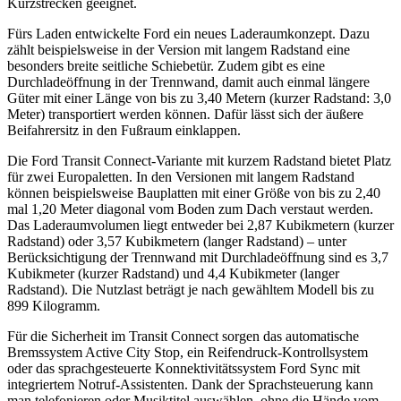
Kurzstrecken geeignet.
Fürs Laden entwickelte Ford ein neues Laderaumkonzept. Dazu
zählt beispielsweise in der Version mit langem Radstand eine
besonders breite seitliche Schiebetür. Zudem gibt es eine
Durchladeöffnung in der Trennwand, damit auch einmal längere
Güter mit einer Länge von bis zu 3,40 Metern (kurzer Radstand: 3,0
Meter) transportiert werden können. Dafür lässt sich der äußere
Beifahrersitz in den Fußraum einklappen.
Die Ford Transit Connect-Variante mit kurzem Radstand bietet Platz
für zwei Europaletten. In den Versionen mit langem Radstand
können beispielsweise Bauplatten mit einer Größe von bis zu 2,40
mal 1,20 Meter diagonal vom Boden zum Dach verstaut werden.
Das Laderaumvolumen liegt entweder bei 2,87 Kubikmetern (kurzer
Radstand) oder 3,57 Kubikmetern (langer Radstand) – unter
Berücksichtigung der Trennwand mit Durchladeöffnung sind es 3,7
Kubikmeter (kurzer Radstand) und 4,4 Kubikmeter (langer
Radstand). Die Nutzlast beträgt je nach gewähltem Modell bis zu
899 Kilogramm.
Für die Sicherheit im Transit Connect sorgen das automatische
Bremssystem Active City Stop, ein Reifendruck-Kontrollsystem
oder das sprachgesteuerte Konnektivitätssystem Ford Sync mit
integriertem Notruf-Assistenten. Dank der Sprachsteuerung kann
man telefonieren oder Musiktitel auswählen, ohne die Hände vom