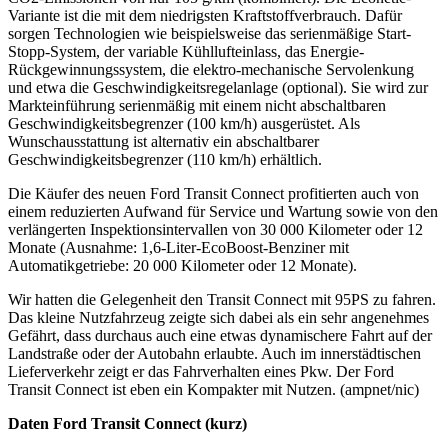
Variante ist die mit dem niedrigsten Kraftstoffverbrauch. Dafür
sorgen Technologien wie beispielsweise das serienmäßige Start-
Stopp-System, der variable Kühllufteinlass, das Energie-
Rückgewinnungssystem, die elektro-mechanische Servolenkung
und etwa die Geschwindigkeitsregelanlage (optional). Sie wird zur
Markteinführung serienmäßig mit einem nicht abschaltbaren
Geschwindigkeitsbegrenzer (100 km/h) ausgerüstet. Als
Wunschausstattung ist alternativ ein abschaltbarer
Geschwindigkeitsbegrenzer (110 km/h) erhältlich.
Die Käufer des neuen Ford Transit Connect profitierten auch von
einem reduzierten Aufwand für Service und Wartung sowie von den
verlängerten Inspektionsintervallen von 30 000 Kilometer oder 12
Monate (Ausnahme: 1,6-Liter-EcoBoost-Benziner mit
Automatikgetriebe: 20 000 Kilometer oder 12 Monate).
Wir hatten die Gelegenheit den Transit Connect mit 95PS zu fahren.
Das kleine Nutzfahrzeug zeigte sich dabei als ein sehr angenehmes
Gefährt, dass durchaus auch eine etwas dynamischere Fahrt auf der
Landstraße oder der Autobahn erlaubte. Auch im innerstädtischen
Lieferverkehr zeigt er das Fahrverhalten eines Pkw. Der Ford
Transit Connect ist eben ein Kompakter mit Nutzen. (ampnet/nic)
Daten Ford Transit Connect (kurz)