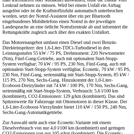
Lenkrad nehmen zu müssen. Wird bei einem Unfall ein Airbag
ausgelöst oder ist die Kraftstoffzufuhr automatisch unterbrochen
worden, setzt der Notruf-Assistent über ein per Bluetooth
eingebundenes Mobiltelefons einen Notruf in der jeweiligen
Landesprache an eine örtliche Notrufzentrale ab und informiert die
Rettungskräfte zugleich auch über den exakten Unfallort.
Das Motorenangebot umfasst einen Diesel und zwei Benzin-
Direkteinspritzer: den 1,6-Liter-TDCi-Turbodiesel in den
Leistungsstufen 55 kW / 75 PS, Drehmoment: 220 Newtonmeter
(Nm), Fünf-Gang-Getriebe, auch mit optionalem Start-Stopp-
System verfügbar; 70 kW / 95 PS, 230 Nm, Fünf-Gang, auch mit
optionalem Start-Stopp-System verfügbar, Econetic, 70 kW / 95 PS,
230 Nm, Fünf-Gang, serienmäßig mit Start-Stopp-System, 85 kW /
115 PS, 270 Nm, Sechs-Gang. Hinzukommt der 1,0-Liter-
Ecoboost-Dreizylinder mit 74 kW / 100 PS, 170 Nm, Sechs-Gang,
serienmäßig mit Start-Stopp-System, Verbrauch: 5,6 l/100 km
(kombiniert), CO2-Emissionen: 129 g/km (kombiniert). Das sind
Spitzenwerte für Fahrzeuge mit Ottomotoren in dieser Klasse. Der
1,6-Liter-Ecoboost-Vierzylinder bietet 110 kW / 150 PS, 240 Nm,
Sechs-Gang-Automatikgetriebe.
Zur Auswahl steht auch eine Econetic-Variante mit einem
Dieselverbrauch von nur 4,0 l/100 km (kombiniert) und geringen
CO2-Emissionen von nur 105 g/km (kombiniert). Die Econetic-