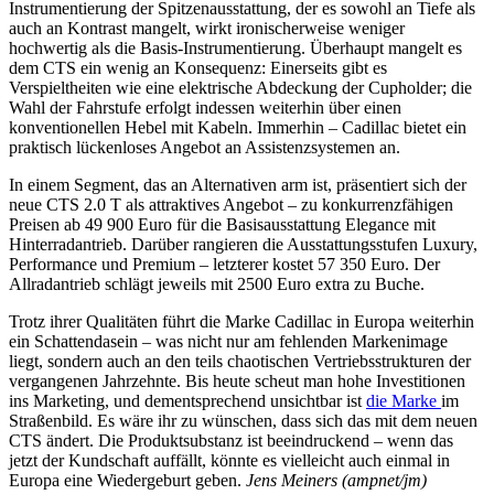
Instrumentierung der Spitzenausstattung, der es sowohl an Tiefe als
auch an Kontrast mangelt, wirkt ironischerweise weniger
hochwertig als die Basis-Instrumentierung. Überhaupt mangelt es
dem CTS ein wenig an Konsequenz: Einerseits gibt es
Verspieltheiten wie eine elektrische Abdeckung der Cupholder; die
Wahl der Fahrstufe erfolgt indessen weiterhin über einen
konventionellen Hebel mit Kabeln. Immerhin – Cadillac bietet ein
praktisch lückenloses Angebot an Assistenzsystemen an.
In einem Segment, das an Alternativen arm ist, präsentiert sich der
neue CTS 2.0 T als attraktives Angebot – zu konkurrenzfähigen
Preisen ab 49 900 Euro für die Basisausstattung Elegance mit
Hinterradantrieb. Darüber rangieren die Ausstattungsstufen Luxury,
Performance und Premium – letzterer kostet 57 350 Euro. Der
Allradantrieb schlägt jeweils mit 2500 Euro extra zu Buche.
Trotz ihrer Qualitäten führt die Marke Cadillac in Europa weiterhin
ein Schattendasein – was nicht nur am fehlenden Markenimage
liegt, sondern auch an den teils chaotischen Vertriebsstrukturen der
vergangenen Jahrzehnte. Bis heute scheut man hohe Investitionen
ins Marketing, und dementsprechend unsichtbar ist
die Marke
im
Straßenbild. Es wäre ihr zu wünschen, dass sich das mit dem neuen
CTS ändert. Die Produktsubstanz ist beeindruckend – wenn das
jetzt der Kundschaft auffällt, könnte es vielleicht auch einmal in
Europa eine Wiedergeburt geben.
Jens Meiners (ampnet/jm)