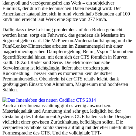
klangvoll und verzögerungsfrei ans Werk – ein subjektiver
Eindruck, der durch die technischen Daten bestätigt wird: Der
Amerikaner katapultiert sich in rund viereinhalb Sekunden auf 100
km/h und erreicht laut Werk eine Spitze von 277 km/h.
Dafür, dass diese Leistung problemlos auf den Boden gebracht
werden kann, sorgt ein Fahrwerk, das geradezu als Messlatte im
Segment gelten darf. Die McPherson-Vorderradaufhängung und die
Fünf-Lenker-Hinterachse arbeiten im Zusammenspiel mit einer
magnetorheologischen Dämpferregelung. Beim „Vsport“ kommt ein
Sperrdifferential hinzu, mit dem sich der CTS förmlich in Kurven
krallt. 18-Zoll-Räder sind Serie. Die elektromechanische
Servolenkung ist leichtgängig, liefert aber trotzdem gute
Rückmeldung – besser kann es momentan kein deutscher
Premiumhersteller. Obendrein ist der CTS relativ leicht, dank
großzügigem Einsatz von Aluminum, Magnesium und hochfesten
Stählen.
Auch an der Innenausstattung gibt es wenig auszusetzen.
Materialqualität und Anmutung sind sehr gut, lediglich bei der
Gestaltung des Infotainment-Systems CUE hätten sich die Designer
vielleicht einer gewissen Zurückhaltung befleißigen sollen. Die
verspielten Symbole kontrastieren auffällig mit der eher unterkühlten
Formensprache des CTS. Und die volldigitale TFT-