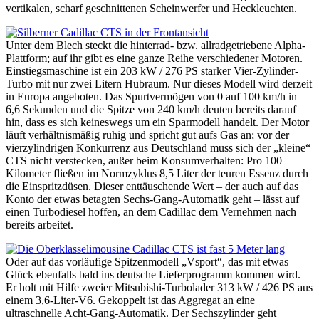
vertikalen, scharf geschnittenen Scheinwerfer und Heckleuchten.
Unter dem Blech steckt die hinterrad- bzw. allradgetriebene Alpha-
Plattform; auf ihr gibt es eine ganze Reihe verschiedener Motoren.
Einstiegsmaschine ist ein 203 kW / 276 PS starker Vier-Zylinder-
Turbo mit nur zwei Litern Hubraum. Nur dieses Modell wird derzeit
in Europa angeboten. Das Spurtvermögen von 0 auf 100 km/h in
6,6 Sekunden und die Spitze von 240 km/h deuten bereits darauf
hin, dass es sich keineswegs um ein Sparmodell handelt. Der Motor
läuft verhältnismäßig ruhig und spricht gut aufs Gas an; vor der
vierzylindrigen Konkurrenz aus Deutschland muss sich der „kleine“
CTS nicht verstecken, außer beim Konsumverhalten: Pro 100
Kilometer fließen im Normzyklus 8,5 Liter der teuren Essenz durch
die Einspritzdüsen. Dieser enttäuschende Wert – der auch auf das
Konto der etwas betagten Sechs-Gang-Automatik geht – lässt auf
einen Turbodiesel hoffen, an dem Cadillac dem Vernehmen nach
bereits arbeitet.
Oder auf das vorläufige Spitzenmodell „Vsport“, das mit etwas
Glück ebenfalls bald ins deutsche Lieferprogramm kommen wird.
Er holt mit Hilfe zweier Mitsubishi-Turbolader 313 kW / 426 PS aus
einem 3,6-Liter-V6. Gekoppelt ist das Aggregat an eine
ultraschnelle Acht-Gang-Automatik. Der Sechszylinder geht