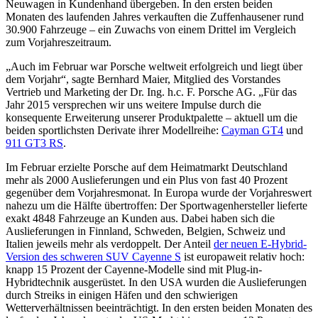
Neuwagen in Kundenhand übergeben. In den ersten beiden
Monaten des laufenden Jahres verkauften die Zuffenhausener rund
30.900 Fahrzeuge – ein Zuwachs von einem Drittel im Vergleich
zum Vorjahreszeitraum.
„Auch im Februar war Porsche weltweit erfolgreich und liegt über
dem Vorjahr“, sagte Bernhard Maier, Mitglied des Vorstandes
Vertrieb und Marketing der Dr. Ing. h.c. F. Porsche AG. „Für das
Jahr 2015 versprechen wir uns weitere Impulse durch die
konsequente Erweiterung unserer Produktpalette – aktuell um die
beiden sportlichsten Derivate ihrer Modellreihe:
Cayman GT4
und
911 GT3 RS
.
Im Februar erzielte Porsche auf dem Heimatmarkt Deutschland
mehr als 2000 Auslieferungen und ein Plus von fast 40 Prozent
gegenüber dem Vorjahresmonat. In Europa wurde der Vorjahreswert
nahezu um die Hälfte übertroffen: Der Sportwagenhersteller lieferte
exakt 4848 Fahrzeuge an Kunden aus. Dabei haben sich die
Auslieferungen in Finnland, Schweden, Belgien, Schweiz und
Italien jeweils mehr als verdoppelt. Der Anteil
der neuen E-Hybrid-
Version des schweren SUV Cayenne S
ist europaweit relativ hoch:
knapp 15 Prozent der Cayenne-Modelle sind mit Plug-in-
Hybridtechnik ausgerüstet. In den USA wurden die Auslieferungen
durch Streiks in einigen Häfen und den schwierigen
Wetterverhältnissen beeinträchtigt. In den ersten beiden Monaten des