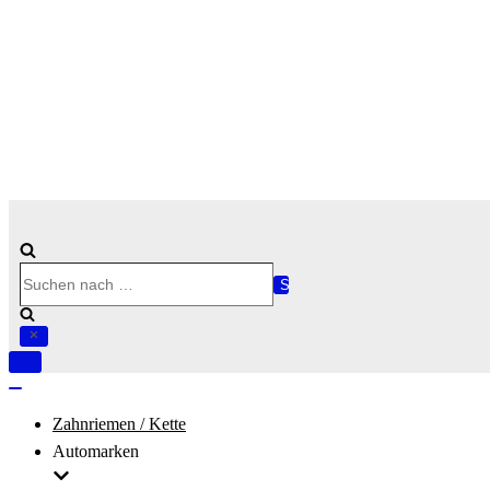
Suchen
nach …
Navigation
umschalten
Navigation
umschalten
Zahnriemen / Kette
Automarken