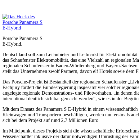
Porsche Panamera S
E-Hybrid.
Deutschland soll zum Leitanbieter und Leitmarkt für Elektromobilität 
das Schaufenster Elektromobilität, das eine Vielzahl an regionalen
regionalen Schaufenster in Baden-Württemberg und Bayern-Sachsen wi
stellt das Unternehmen zwölf Partnern, davon elf Hotels sowie dem Fl
Das Porsche-Projekt ist Bestandteil der regionalen Schaufenster „L
Fachjury fördert die Bundesregierung insgesamt vier solcher region
angelegte regionale Demonstrations- und Pilotvorhaben, „in denen di
international deutlich sichtbar gemacht werden“, wie es in der Begrün
Mit dem Einsatz des Panamera S E-Hybrid in einem wissenschaftlich b
Kleinwagen und Transportern beschäftigen, werden nun erstmals auch
sich bei dem Projekt auf rund 2,7 Millionen Euro.
Im Mittelpunkt dieses Projekts steht die wissenschaftliche Erforschun
Wissenschaftler inklusive der dafür notwendigen Umrüstung der Fahr