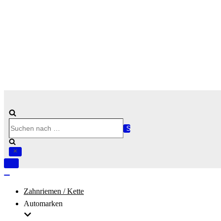
Suchen
nach …
Navigation
umschalten
Navigation
umschalten
Zahnriemen / Kette
Automarken