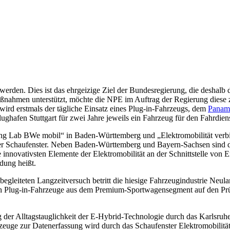
werden. Dies ist das ehrgeizige Ziel der Bundesregierung, die deshalb di
 Maßnahmen unterstützt, möchte die NPE im Auftrag der Regierung die
rd erstmals der tägliche Einsatz eines Plug-in-Fahrzeugs, dem
Panam
ughafen Stuttgart für zwei Jahre jeweils ein Fahrzeug für den Fahrdien
iving Lab BWe mobil“ in Baden-Württemberg und „Elektromobilität ver
aler Schaufenster. Neben Baden-Württemberg und Bayern-Sachsen sind 
e innovativsten Elemente der Elektromobilität an der Schnittstelle vo
dung heißt.
egleiteten Langzeitversuch betritt die hiesige Fahrzeugindustrie Neul
 Plug-in-Fahrzeuge aus dem Premium-Sportwagensegment auf den Prüfst
g der Alltagstauglichkeit der E-Hybrid-Technologie durch das Karlsruher
zeuge zur Datenerfassung wird durch das Schaufenster Elektromobilit