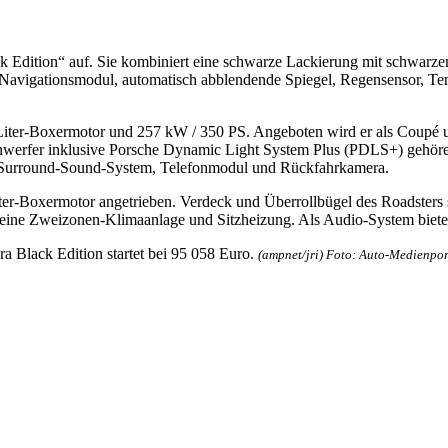
 Edition“ auf. Sie kombiniert eine schwarze Lackierung mit schwarzem
igationsmodul, automatisch abblendende Spiegel, Regensensor, Temp
Liter-Boxermotor und 257 kW / 350 PS. Angeboten wird er als Coupé un
werfer inklusive Porsche Dynamic Light System Plus (PDLS+) gehören 
- Surround-Sound-System, Telefonmodul und Rückfahrkamera.
er-Boxermotor angetrieben. Verdeck und Überrollbügel des Roadsters s
ine Zweizonen-Klimaanlage und Sitzheizung. Als Audio-System bietet
a Black Edition startet bei 95 058 Euro.
(ampnet/jri) Foto: Auto-Medienpor