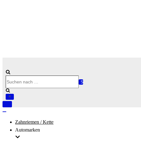
Suchen
nach …
Navigation
umschalten
Navigation
umschalten
Zahnriemen / Kette
Automarken