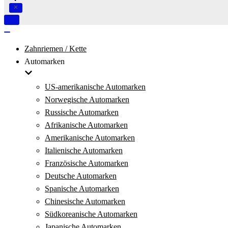
Navigation
umschalten
Navigation
umschalten
Zahnriemen / Kette
Automarken
US-amerikanische Automarken
Norwegische Automarken
Russische Automarken
Afrikanische Automarken
Amerikanische Automarken
Italienische Automarken
Französische Automarken
Deutsche Automarken
Spanische Automarken
Chinesische Automarken
Südkoreanische Automarken
Japanische Automarken