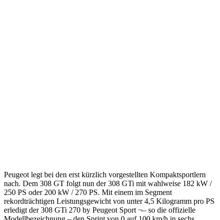
Peugeot legt bei den erst kürzlich vorgestellten Kompaktsportlern
nach. Dem 308 GT folgt nun der 308 GTi mit wahlweise 182 kW /
250 PS oder 200 kW / 270 PS. Mit einem im Segment
rekordträchtigen Leistungsgewicht von unter 4,5 Kilogramm pro PS
erledigt der 308 GTi 270 by Peugeot Sport ¬– so die offizielle
Modellbezeichnung – den Sprint von 0 auf 100 km/h in sechs