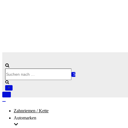
Suchen
nach …
Navigation
umschalten
Navigation
umschalten
Zahnriemen / Kette
Automarken