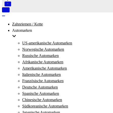
Navigation
umschalten
Navigation
umschalten
Zahnriemen / Kette
Automarken
US-amerikanische Automarken
Norwegische Automarken
Russische Automarken
Afrikanische Automarken
Amerikanische Automarken
Italienische Automarken
Französische Automarken
Deutsche Automarken
Spanische Automarken
Chinesische Automarken
Südkoreanische Automarken
Japanische Automarken