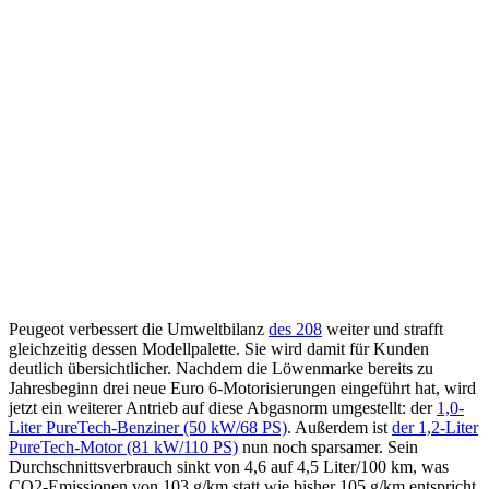
Peugeot verbessert die Umweltbilanz
des 208
weiter und strafft
gleichzeitig dessen Modellpalette. Sie wird damit für Kunden
deutlich übersichtlicher. Nachdem die Löwenmarke bereits zu
Jahresbeginn drei neue Euro 6-Motorisierungen eingeführt hat, wird
jetzt ein weiterer Antrieb auf diese Abgasnorm umgestellt: der
1,0-
Liter PureTech-Benziner (50 kW/68 PS)
. Außerdem ist
der 1,2-Liter
PureTech-Motor (81 kW/110 PS)
nun noch sparsamer. Sein
Durchschnittsverbrauch sinkt von 4,6 auf 4,5 Liter/100 km, was
CO2-Emissionen von 103 g/km statt wie bisher 105 g/km entspricht.