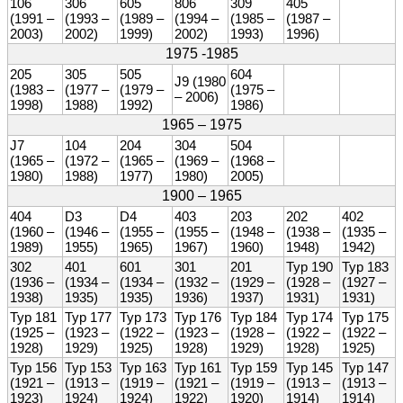
106
306
605
806
309
405
(1991 –
(1993 –
(1989 –
(1994 –
(1985 –
(1987 –
2003)
2002)
1999)
2002)
1993)
1996)
1975 -1985
205
305
505
604
J9 (1980
(1983 –
(1977 –
(1979 –
(1975 –
– 2006)
1998)
1988)
1992)
1986)
1965 – 1975
J7
104
204
304
504
(1965 –
(1972 –
(1965 –
(1969 –
(1968 –
1980)
1988)
1977)
1980)
2005)
1900 – 1965
404
D3
D4
403
203
202
402
(1960 –
(1946 –
(1955 –
(1955 –
(1948 –
(1938 –
(1935 –
1989)
1955)
1965)
1967)
1960)
1948)
1942)
302
401
601
301
201
Typ 190
Typ 183
(1936 –
(1934 –
(1934 –
(1932 –
(1929 –
(1928 –
(1927 –
1938)
1935)
1935)
1936)
1937)
1931)
1931)
Typ 181
Typ 177
Typ 173
Typ 176
Typ 184
Typ 174
Typ 175
(1925 –
(1923 –
(1922 –
(1923 –
(1928 –
(1922 –
(1922 –
1928)
1929)
1925)
1928)
1929)
1928)
1925)
Typ 156
Typ 153
Typ 163
Typ 161
Typ 159
Typ 145
Typ 147
(1921 –
(1913 –
(1919 –
(1921 –
(1919 –
(1913 –
(1913 –
1923)
1924)
1924)
1922)
1920)
1914)
1914)