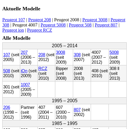
Aktuelle Modelle
Peugeot 107
|
Peugeot 208
| Peugeot 2008 |
Peugeot 3008
|
Peugeot
308
| Peugeot 4007 |
Peugeot 5008
|
Peugeot 508
|
Peugeot 807
|
Peugeot ion
|
Peugeot RCZ
Alle Modelle
2005 – 2014
207
3008
4007
5008
107
(seit
208
(seit
308
(seit
(2006 –
(seit
(2007 –
(seit
2005)
2012)
2007)
2013)
2009)
2012)
2009)
RCZ
Bipper
2008
308 ll
508
(seit
iOn
(seit
408 (seit
(seit
(seit
(seit
(seit
2010)
2009)
2010)
2010)
2008)
2013)
2013)
1007
301 (seit
(2005 –
2012)
2009)
1995 – 2005
206
Partner
407
607
807
(seit
(1998 –
(seit
(2004 –
(2000 –
2002)
2012)
1996)
2011)
2010)
1985 – 1995