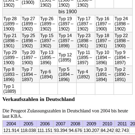
(1900)
1902)
1902)
1902)
1902)
bis 1900
Typ 28
Typ 27
Typ 26
Typ 19
Typ 17
Typ 16
Typ 24
(1899 –
(1899 –
(1899 –
(1897 –
(1897 –
(1897 –
(1898 –
1900)
1902)
1902)
1902)
1902)
1900)
1902)
Typ 21
Typ 25
Typ 15
Typ 14
Typ 23
Typ 18
Typ 22
(1898 –
(1898 –
(1897 –
(1897 –
(1898 –
(1897 –
(1898 –
1901)
1902)
1902)
1898)
1901)
1901)
1900)
Typ 29
Typ 20
Typ 13
Typ 11
Typ 10
Typ 9
Typ 12
(1899 –
(1897 –
(1895 –
(1895 –
(1894 –
(1894 –
(1895)
1900)
1900)
1896)
1897)
1896)
1897)
Typ 8
Typ 7
Typ 5
Typ 3
Typ 2
Typ 6
Typ 4
(1893 –
(1894 –
(1894 –
(1891 –
(1890 –
(1894)
(1892)
1896)
1897)
1896)
1894)
1891)
Typ 1
(1889)
Verkaufszahlen in Deutschland
Die Peugeot Zulassungszahlen in Deutschland von 2004 bis heute
laut KBA.
2004
2005
2006
2007
2008
2009
2010
2011
20
121.914
118.038
111.151
93.394
94.676
130.207
84.242
82.743