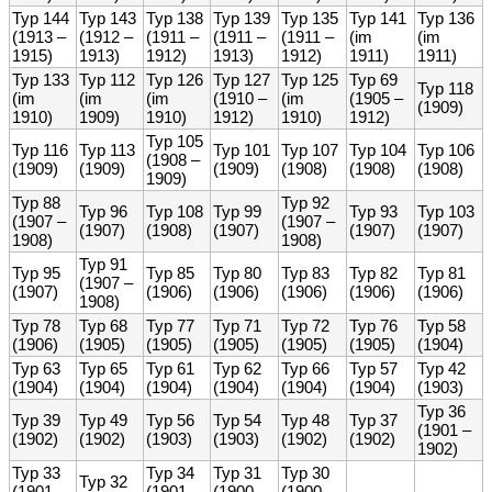
Typ 144
Typ 143
Typ 138
Typ 139
Typ 135
Typ 141
Typ 136
(1913 –
(1912 –
(1911 –
(1911 –
(1911 –
(im
(im
1915)
1913)
1912)
1913)
1912)
1911)
1911)
Typ 133
Typ 112
Typ 126
Typ 127
Typ 125
Typ 69
Typ 118
(im
(im
(im
(1910 –
(im
(1905 –
(1909)
1910)
1909)
1910)
1912)
1910)
1912)
Typ 105
Typ 116
Typ 113
Typ 101
Typ 107
Typ 104
Typ 106
(1908 –
(1909)
(1909)
(1909)
(1908)
(1908)
(1908)
1909)
Typ 88
Typ 92
Typ 96
Typ 108
Typ 99
Typ 93
Typ 103
(1907 –
(1907 –
(1907)
(1908)
(1907)
(1907)
(1907)
1908)
1908)
Typ 91
Typ 95
Typ 85
Typ 80
Typ 83
Typ 82
Typ 81
(1907 –
(1907)
(1906)
(1906)
(1906)
(1906)
(1906)
1908)
Typ 78
Typ 68
Typ 77
Typ 71
Typ 72
Typ 76
Typ 58
(1906)
(1905)
(1905)
(1905)
(1905)
(1905)
(1904)
Typ 63
Typ 65
Typ 61
Typ 62
Typ 66
Typ 57
Typ 42
(1904)
(1904)
(1904)
(1904)
(1904)
(1904)
(1903)
Typ 36
Typ 39
Typ 49
Typ 56
Typ 54
Typ 48
Typ 37
(1901 –
(1902)
(1902)
(1903)
(1903)
(1902)
(1902)
1902)
Typ 33
Typ 34
Typ 31
Typ 30
Typ 32
(1901 –
(1901 –
(1900 –
(1900 –