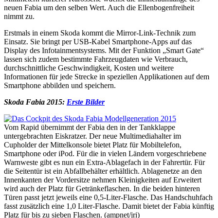
neuen Fabia um den selben Wert. Auch die Ellenbogenfreiheit
nimmt zu.
Erstmals in einem Skoda kommt die Mirror-Link-Technik zum
Einsatz. Sie bringt per USB-Kabel Smartphone-Apps auf das
Display des Infotainmentsystems. Mit der Funktion „Smart Gate“
lassen sich zudem bestimmte Fahrzeugdaten wie Verbrauch,
durchschnittliche Geschwindigkeit, Kosten und weitere
Informationen für jede Strecke in speziellen Applikationen auf dem
Smartphone abbilden und speichern.
Skoda Fabia 2015:
Erste Bilder
Vom Rapid übernimmt der Fabia den in der Tankklappe
untergebrachten Eiskratzer. Der neue Multimediahalter im
Cupholder der Mittelkonsole bietet Platz für Mobiltelefon,
Smartphone oder iPod. Für die in vielen Ländern vorgeschriebene
Warnweste gibt es nun ein Extra-Ablagefach in der Fahrertür. Für
die Seitentür ist ein Abfallbehälter erhältlich. Ablagenetze an den
Innenkanten der Vordersitze nehmen Kleinigkeiten auf Erweitert
wird auch der Platz für Getränkeflaschen. In die beiden hinteren
Türen passt jetzt jeweils eine 0,5-Liter-Flasche. Das Handschuhfach
fasst zusätzlich eine 1,0 Liter-Flasche. Damit bietet der Fabia künftig
Platz für bis zu sieben Flaschen. (ampnet/jri)