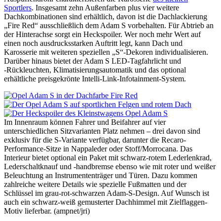
Sportlers
. Insgesamt zehn Außenfarben plus vier weitere
Dachkombinationen sind erhältlich, davon ist die Dachlackierung
„Fire Red“ ausschließlich dem Adam S vorbehalten. Für Abtrieb an
der Hinterachse sorgt ein Heckspoiler. Wer noch mehr Wert auf
einen noch ausdrucksstarken Auftritt legt, kann Dach und
Karosserie mit weiteren speziellen „S“-Dekoren individualisieren.
Darüber hinaus bietet der Adam S LED-Tagfahrlicht und
‑Rückleuchten, Klimatisierungsautomatik und das optional
erhältliche preisgekrönte Intelli-Link-Infotainment-System.
Im Innenraum können Fahrer und Beifahrer auf vier
unterschiedlichen Sitzvarianten Platz nehmen – drei davon sind
exklusiv für die S-Variante verfügbar, darunter die Recaro-
Performance-Sitze in Nappaleder oder Stoff/Morrocana. Das
Interieur bietet optional ein Paket mit schwarz-rotem Lederlenkrad,
Lederschaltknauf und -handbremse ebenso wie mit roter und weißer
Beleuchtung an Instrumententräger und Türen. Dazu kommen
zahlreiche weitere Details wie spezielle Fußmatten und der
Schlüssel im grau-rot-schwarzen Adam-S-Design. Auf Wunsch ist
auch ein schwarz-weiß gemusterter Dachhimmel mit Zielflaggen-
Motiv lieferbar. (ampnet/jri)