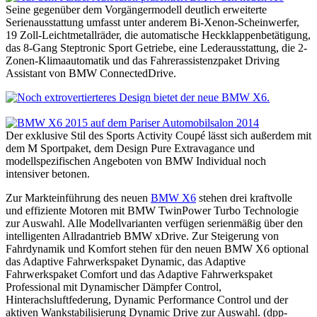
Seine gegenüber dem Vorgängermodell deutlich erweiterte
Serienausstattung umfasst unter anderem Bi-Xenon-Scheinwerfer,
19 Zoll-Leichtmetallräder, die automatische Heckklappenbetätigung,
das 8-Gang Steptronic Sport Getriebe, eine Lederausstattung, die 2-
Zonen-Klimaautomatik und das Fahrerassistenzpaket Driving
Assistant von BMW ConnectedDrive.
Der exklusive Stil des Sports Activity Coupé lässt sich außerdem mit
dem M Sportpaket, dem Design Pure Extravagance und
modellspezifischen Angeboten von BMW Individual noch
intensiver betonen.
Zur Markteinführung des neuen
BMW X6
stehen drei kraftvolle
und effiziente Motoren mit BMW TwinPower Turbo Technologie
zur Auswahl. Alle Modellvarianten verfügen serienmäßig über den
intelligenten Allradantrieb BMW xDrive. Zur Steigerung von
Fahrdynamik und Komfort stehen für den neuen BMW X6 optional
das Adaptive Fahrwerkspaket Dynamic, das Adaptive
Fahrwerkspaket Comfort und das Adaptive Fahrwerkspaket
Professional mit Dynamischer Dämpfer Control,
Hinterachsluftfederung, Dynamic Performance Control und der
aktiven Wankstabilisierung Dynamic Drive zur Auswahl. (dpp-